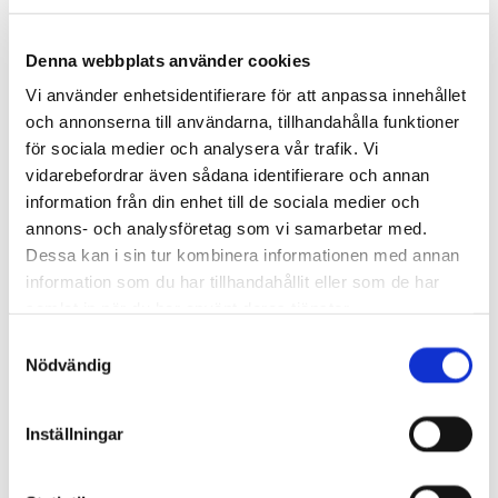
kvalitet, säkerhet och personlig service hjälper vi
byggföretag att skapa säkra arbetsmiljöer där jobbet kan
Denna webbplats använder cookies
utföras utan onödiga risker.
Vi använder enhetsidentifierare för att anpassa innehållet
och annonserna till användarna, tillhandahålla funktioner
för sociala medier och analysera vår trafik. Vi
vidarebefordrar även sådana identifierare och annan
information från din enhet till de sociala medier och
annons- och analysföretag som vi samarbetar med.
Dessa kan i sin tur kombinera informationen med annan
information som du har tillhandahållit eller som de har
samlat in när du har använt deras tjänster.
Samtyckesval
Nödvändig
Inställningar